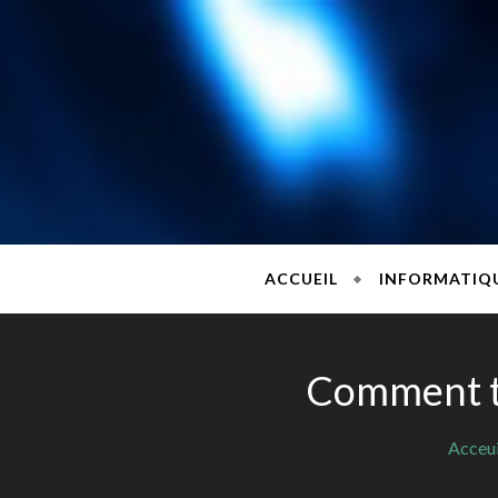
Skip
to
content
lemobi
ACCUEIL
INFORMATIQ
Comment tr
Acceui