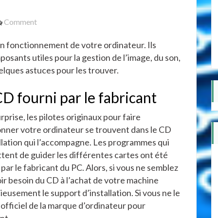
on
Comment
Comment
on fonctionnement de votre ordinateur. Ils
trouver
les
posants utiles pour la gestion de l’image, du son,
pilotes
elques astuces pour les trouver.
pour
son
CD fourni par le fabricant
ordinateur
?
rprise, les pilotes originaux pour faire
onner votre ordinateur se trouvent dans le CD
allation qui l’accompagne. Les programmes qui
ent de guider les différentes cartes ont été
par le fabricant du PC. Alors, si vous ne semblez
ir besoin du CD à l’achat de votre machine
eusement le support d’installation. Si vous ne le
 officiel de la marque d’ordinateur pour
nt.