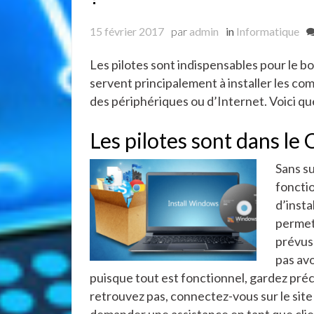
15 février 2017
par
admin
in
Informatique
Les pilotes sont indispensables pour le b
servent principalement à installer les com
des périphériques ou d’Internet. Voici qu
Les pilotes sont dans le 
Sans su
foncti
d’inst
permett
prévus 
pas avo
puisque tout est fonctionnel, gardez préci
retrouvez pas, connectez-vous sur le site
demander une assistance en tant que clie