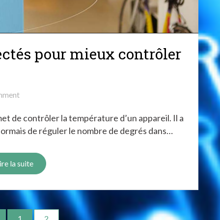
ctés pour mieux contrôler
on
mment
Les
 de contrôler la température d’un appareil. Il a
thermostats
connectés
sormais de réguler le nombre de degrés dans…
pour
mieux
ire la suite
contrôler
votre
maison
1
2