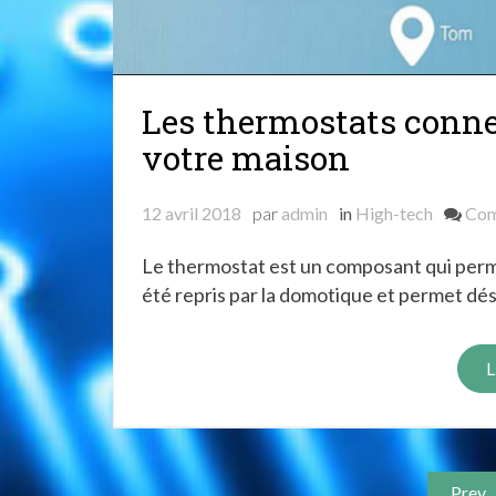
Les thermostats conne
votre maison
12 avril 2018
par
admin
in
High-tech
Co
Le thermostat est un composant qui permet
été repris par la domotique et permet dé
L
Pagination
Prev