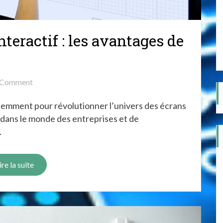
teractif : les avantages de
on
Comment
SuperGlass
écemment pour révolutionner l’univers des écrans
sur
écran
s dans le monde des entreprises et de
interactif
…
:
les
ire la suite
avantages
de
cette
technologie