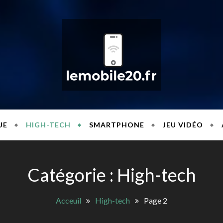
NEWS INFORMATI
le20
UE
HIGH-TECH
SMARTPHONE
JEU VIDÉO
Catégorie :
High-tech
Acceuil
High-tech
Page 2