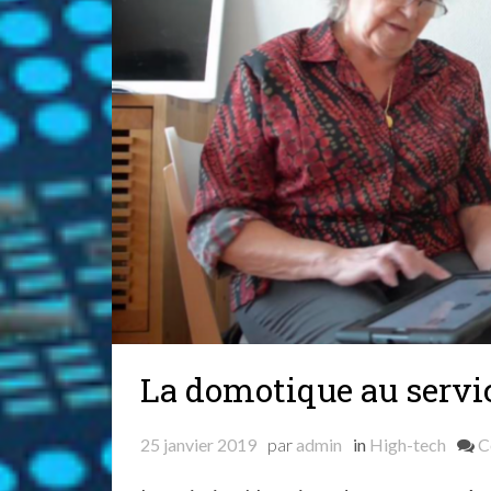
La domotique au servic
25 janvier 2019
par
admin
in
High-tech
C