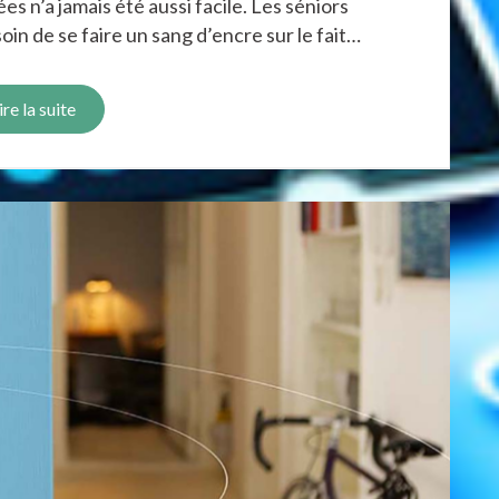
s n’a jamais été aussi facile. Les séniors
domotique
au
in de se faire un sang d’encre sur le fait…
service
des
ire la suite
séniors