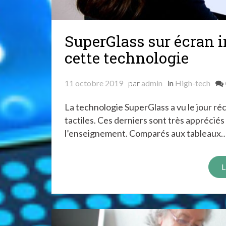
SuperGlass sur écran in
cette technologie
11 octobre 2019
par
admin
in
High-tech
La technologie SuperGlass a vu le jour r
tactiles. Ces derniers sont très apprécié
l’enseignement. Comparés aux tableaux
L