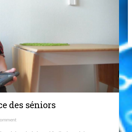
e des séniors
on
omment
La